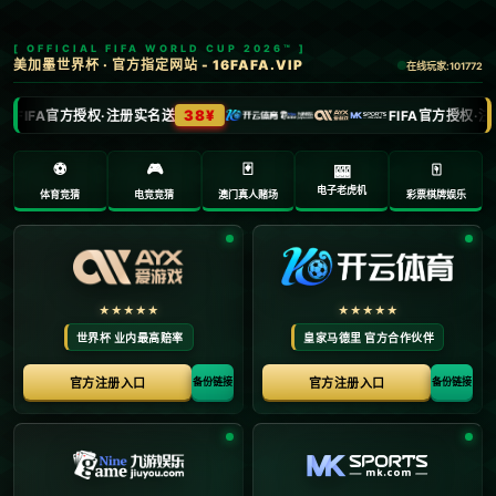
[ OFFICIAL FIFA WORLD CUP 2026™ ]
美加墨世界杯 · 官方指定网站 - 16FAFA.VIP
在线玩家:
101772
38¥
FIFA官方授权·注册实名送
FIFA官方授权·注
⚽️
🎮
🃏
🀄️
🎰
电子老虎机
体育竞猜
电竞竞猜
澳门真人赌场
彩票棋牌娱乐
★★★★★
★★★★★
世界杯 业内最高赔率
皇家马德里 官方合作伙伴
官方注册入口
官方注册入口
备份链接
备份链接